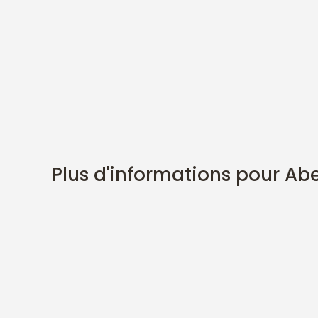
Plus d'informations pour Abe
DESCRIPTION
Ce drum à été fabriqué avec du métal neuf de 3
Il a deux faces jouables, la première est un La 
La seconde face est un arpège de La mineur 7 de