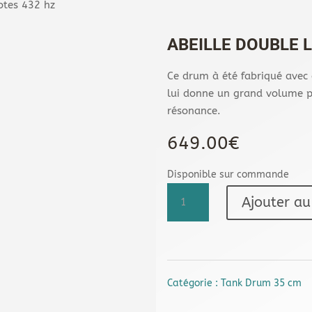
otes 432 hz
ABEILLE DOUBLE L
Ce drum à été fabriqué avec
lui donne un grand volume pa
résonance.
649.00
€
Disponible sur commande
quantité
Ajouter au
de
Abeille
double
La
21
Catégorie :
Tank Drum 35 cm
notes