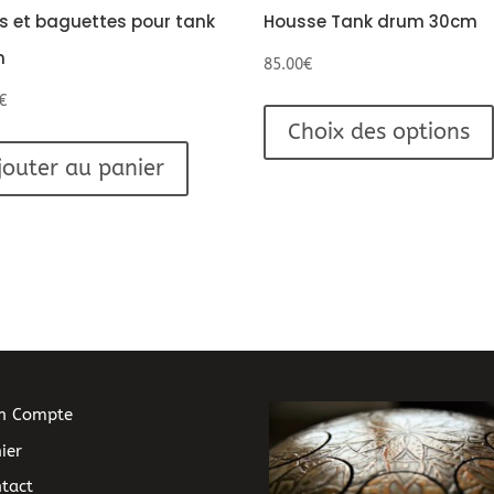
ks et baguettes pour tank
Housse Tank drum 30cm
m
85.00
€
€
Choix des options
jouter au panier
n Compte
ier
tact