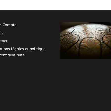
être
choisies
sur
la
n Compte
page
ier
du
tact
produit
tions légales et politique
confidentialité