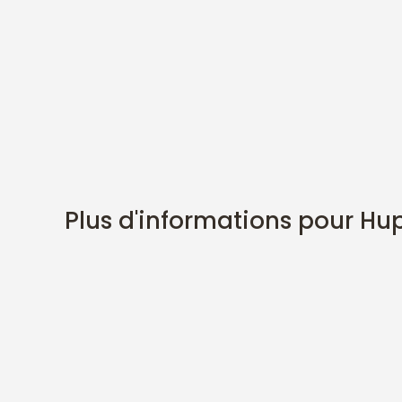
Plus d'informations pour Hu
DESCRIPTION
J'ai créer cette gravure en observant un couple 
léger et tourné vers un extérieur apaisant 🙂
L'avantage d'un double face est d'avoir un doub