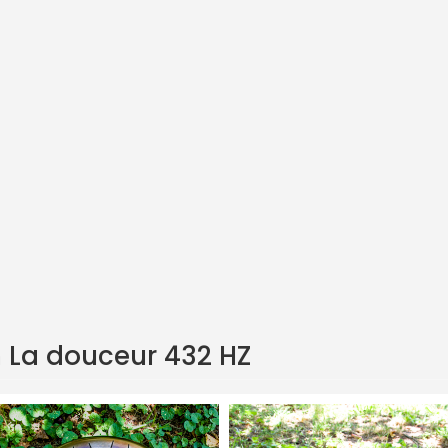
 entre elles, créant un effet de battement entre les notes si
our des accompagnements de groupe de yoga ou de voyages son
du 3e œil.
vous enivrer des ses notes.
radable.
et Bambou, l'huile d'entretien et son petit coussin indispensab
douceurs dans la catégorie accessoires tank drum.
nk-drum/
 La douceur 432 HZ