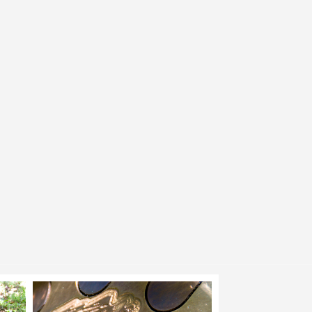
milaires, c'est la résonnance par sympathie.
ores.
le.