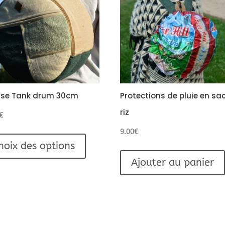
se Tank drum 30cm
Protections de pluie en sa
riz
€
Ce
9.00
€
produit
hoix des options
a
Ajouter au panier
plusieurs
variations.
Les
options
peuvent