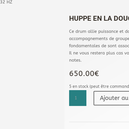
432 HZ
HUPPE EN LA DOU
Ce drum allie puissance et d
accompagnements de groupe 
fondamentales de sont assoc
Il ne vous restera plus cas vo
notes.
650.00
€
5 en stock (peut être command
quantité
Ajouter au
de
Huppe
en
La