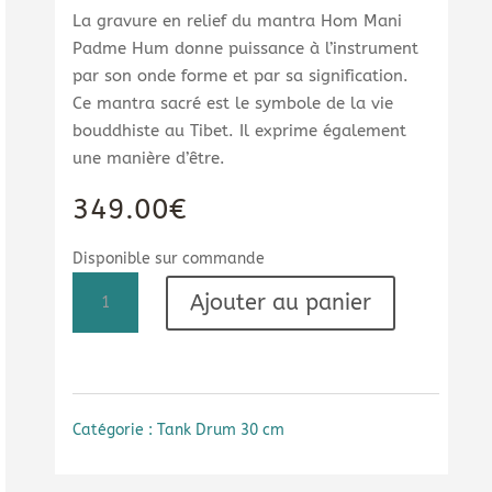
La gravure en relief du mantra Hom Mani
Padme Hum donne puissance à l’instrument
par son onde forme et par sa signification.
Ce mantra sacré est le symbole de la vie
bouddhiste au Tibet. Il exprime également
une manière d’être.
349.00
€
Disponible sur commande
quantité
Ajouter au panier
de
Tank
drum
Féline
432
Catégorie :
Tank Drum 30 cm
Hz