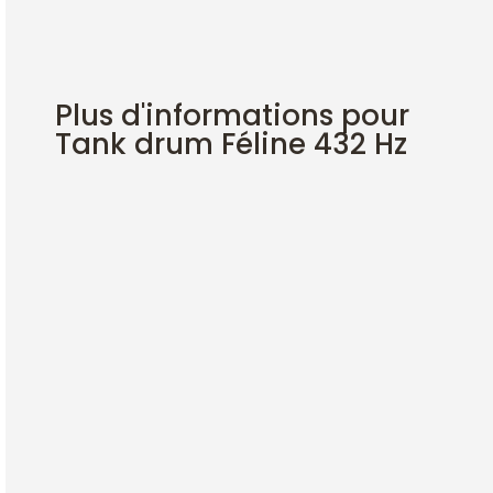
Plus d'informations pour
Tank drum Féline 432 Hz
DESCRIPTION
Gamme de La (féline) 432 hz, très simple à jouer,
intuitive douce et légère
Elle est aussi bien adaptée à l'éveil musical d'un
enfant qu'à son propre apaisement
Livré avec une paire de baguettes en bambou et son
huile d'entretien biodégradable.
Instrument fabriqué en métal neuf dans mon petit