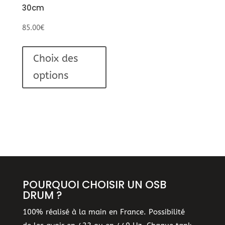
30cm
85.00
€
Ce
produit
Choix des
a
options
plusieurs
variations.
Les
options
peuvent
être
choisies
sur
POURQUOI CHOISIR UN OSB
la
DRUM ?
page
du
100% réalisé à la main en France. Possibilité
produit